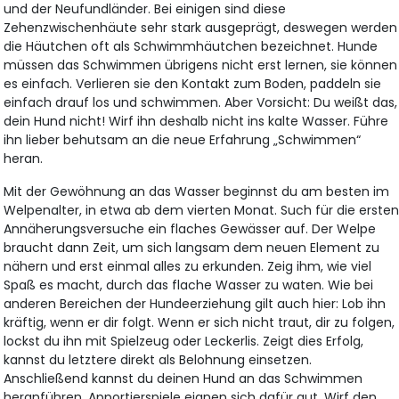
und der Neufundländer. Bei einigen sind diese
Zehenzwischenhäute sehr stark ausgeprägt, deswegen werden
die Häutchen oft als Schwimmhäutchen bezeichnet. Hunde
müssen das Schwimmen übrigens nicht erst lernen, sie können
es einfach. Verlieren sie den Kontakt zum Boden, paddeln sie
einfach drauf los und schwimmen. Aber Vorsicht: Du weißt das,
dein Hund nicht! Wirf ihn deshalb nicht ins kalte Wasser. Führe
ihn lieber behutsam an die neue Erfahrung „Schwimmen“
heran.
Mit der Gewöhnung an das Wasser beginnst du am besten im
Welpenalter, in etwa ab dem vierten Monat. Such für die erste
Annäherungsversuche ein flaches Gewässer auf. Der Welpe
braucht dann Zeit, um sich langsam dem neuen Element zu
nähern und erst einmal alles zu erkunden. Zeig ihm, wie viel
Spaß es macht, durch das flache Wasser zu waten. Wie bei
anderen Bereichen der Hundeerziehung gilt auch hier: Lob ihn
kräftig, wenn er dir folgt. Wenn er sich nicht traut, dir zu folgen,
lockst du ihn mit Spielzeug oder Leckerlis. Zeigt dies Erfolg,
kannst du letztere direkt als Belohnung einsetzen.
Anschließend kannst du deinen Hund an das Schwimmen
heranführen. Apportierspiele eignen sich dafür gut. Wirf den