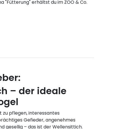
 "Fütterung" erhältst du im ZOO & Co.
eber:
ch – der ideale
ogel
t zu pflegen, interessantes
nprächtiges Gefieder, angenehmes
d gesellig – das ist der Wellensittich.