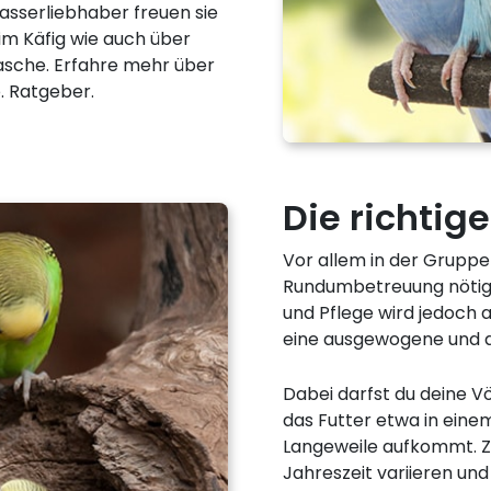
asserliebhaber freuen sie
im Käfig wie auch über
asche. Erfahre mehr über
. Ratgeber.
Die richtig
Vor allem in der Gruppe
Rundumbetreuung nötig.
und Pflege wird jedoch au
eine ausgewogene und a
Dabei darfst du deine V
das Futter etwa in eine
Langeweile aufkommt. Z
Jahreszeit variieren un