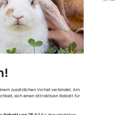
n!
einem zusätzlichen Vorteil verbindet. Am
keit, sich einen attraktiven Rabatt für
en
Rabatt von 25 %*
für den nächsten