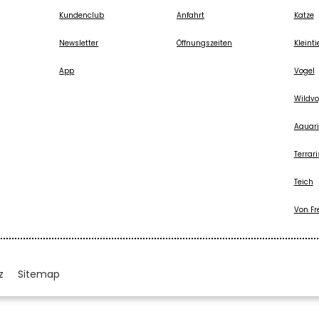
Kundenclub
Anfahrt
Katze
Newsletter
Öffnungszeiten
Kleinti
App
Vogel
Wildvo
Aquari
Terrari
Teich
Von Fr
z
Sitemap