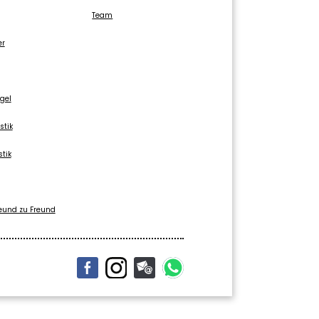
Team
er
gel
stik
stik
eund zu Freund