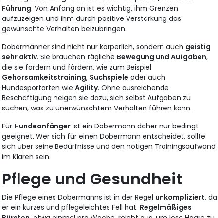
Führung
. Von Anfang an ist es wichtig, ihm Grenzen
aufzuzeigen und ihm durch positive Verstärkung das
gewünschte Verhalten beizubringen.
Dobermänner sind nicht nur körperlich, sondern auch
geistig
sehr aktiv
. Sie brauchen tägliche
Bewegung und Aufgaben
,
die sie fordern und fördern, wie zum Beispiel
Gehorsamkeitstraining
,
Suchspiele
oder auch
Hundesportarten wie
Agility
. Ohne ausreichende
Beschäftigung neigen sie dazu, sich selbst Aufgaben zu
suchen, was zu unerwünschtem Verhalten führen kann.
Für
Hundeanfänger
ist ein Dobermann daher nur bedingt
geeignet. Wer sich für einen Dobermann entscheidet, sollte
sich über seine Bedürfnisse und den nötigen Trainingsaufwand
im Klaren sein.
Pflege und Gesundheit
Die Pflege eines Dobermanns ist in der Regel
unkompliziert
, da
er ein kurzes und pflegeleichtes Fell hat.
Regelmäßiges
Bürsten
, etwa einmal pro Woche, reicht aus, um lose Haare zu