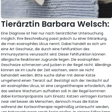
Tierärztin Barbara Welsch:
Eine Diagnose ist hier nur nach tierärztlicher Untersuchung
möglich. Ihre Beschreibung passt jedoch zu einer Erkrankung,
die man eosinophiles Ulcus nennt. Dabei handelt es sich um
eine Art Geschwür, die durch eine Fehlfunktion des
Immunsystems verursacht wird. Dieser Fehlfunktion können
allergische Reaktionen zugrunde liegen. Die eosinophilen
Geschwüre schmerzen und jucken in der Regel nicht. Allerdings
können sie im Laufe der Zeit wachsen, wenn sie nicht
behandelt werden. Bitte suche daher mit deiner Katze
umgehend einen Tierarzt auf. Bestätigt sich der Verdacht auf
ein eosinophiles Ulcus, ist eine Langzeittherapie erforderlich, die
das weitere Wachstum aufhalten soll. In der Regel kommen
dabei Kortisonpräparate zum Einsatz. Katzen vertragen Kortiso
zwar viel besser als Menschen, dennoch muss die Katze
während der Kortisontherapie regelmäßig untersucht werden,
um Nebenwirkungen rasch festzustellen. In einigen Fällen kann